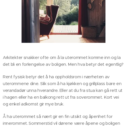
Arkitekter snakker ofte om å la uterommet komme inn og la
det bli en forlengelse av boligen. Men hva betyr det egentlig?
Rent fysisk betyr det å ha oppholdsrom i nærheten av
uterommene dine. Slik som å ha kjøkken og grillplass bare en
verandadør unna hverandre. Eller at du fra stua kan gå rett ut
i hagen eller ha en balkong rett ut fra soverommet. Kort vei
og enkel adkomst gir mye bruk.
Å ha uterommet så nært gir en fin utsikt og åpenhet for
innerommet. Sommerstid vil dørene være åpene og boligen